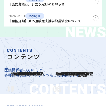
【鹿児島銀行】引去予定日のお知らせ
お知らせ
2026.06.01
【開催延期】第25回禁煙支援学術講演会について
CONTENTS
コンテンツ
医療関係者の方に向けて、
医師会入会のご案内
生涯教育認定講座
医師賠償責任保険
スポーツ医名簿
女性医師支援室
災害医療情報
産業医名簿
働き方改革
臨床検査精度管理調査
医師資格証のご案内
学校保健関係事業
産業医関連情報
糖尿病関連情報
研修会情報
各種医療関連のコンテンツをご提供致します。
かかりつけ医制度