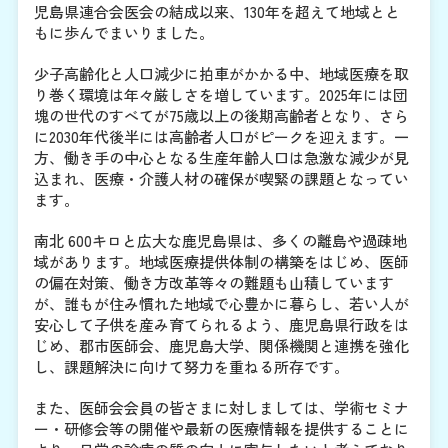
児島県連合会医会の結成以来、130年を超えて地域とと
もに歩んでまいりました。
少子高齢化と人口減少に拍車がかかる中、地域医療を取
り巻く環境は年々厳しさを増しています。2025年には団
塊の世代のすべてが75歳以上の後期高齢者となり、さら
に2030年代後半には高齢者人口がピークを迎えます。一
方、働き手の中心となる生産年齢人口は急激な減少が見
込まれ、医療・介護人材の確保が喫緊の課題となってい
ます。
南北 600キロと広大な鹿児島県は、多くの離島や過疎地
域があります。地域医療提供体制の構築をはじめ、医師
の偏在対策、働き方改革等々の難題も山積しています
が、誰もが住み慣れた地域で心豊かに暮らし、若い人が
安心して子供を産み育てられるよう、鹿児島県行政をは
じめ、郡市医師会、鹿児島大学、関係機関と連携を強化
し、課題解決に向けて努力を重ねる所存です。
また、医師会会員の皆さまに対しましては、学術セミナ
ー・研修会等の開催や最新の医療情報を提供することに