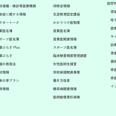
因究
防接種・検診等医療機関
研修会情報
感
染症に関する情報
生涯教育認定講座
母
クタートーク
かかりつけ医制度
医療
業医名簿
産業医名簿
サ
ポーツ医名簿
産業医関連情報
診
康ぷらざ Plus
スポーツ医名簿
患
康ぷらざ
臨床検査精度管理調査
鹿
庭の救急法
女性医師支援室
県
粉情報
学校保健関連事業
県
来の芽プラン
働き方改革
イ
用情報
糖尿病関連情報
医師賠償責任保険