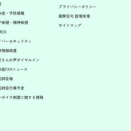
明
プライバシーポリシー
染症・予防接種
薩摩狂句 医壇笑壇
子保健・精神保健
サイトマップ
DX
イバーセキュリティ
療情報保護
者さんの声ダイヤルイン
県医FAXニュース
医師会報
医師会行事予定
ンボイス制度に関する情報