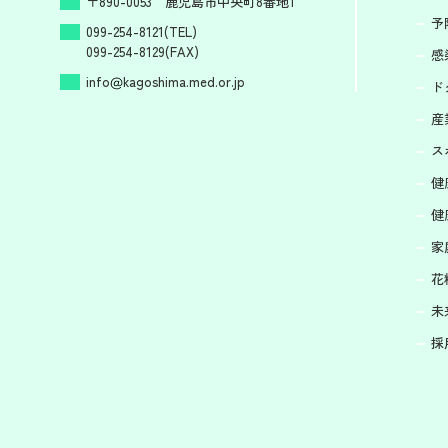
〒890-0053 鹿児島市中央町8番地1
予
099-254-8121(TEL)
099-254-8129(FAX)
感
info
kagoshima.med.or.jp
ド
産
ス
健
健
家
花
未
採